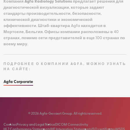
Компания
Agfa Radiology Solutions
предлагает решения для
диагностической визуализации, которые задают
стандарты производительности, безопасности,
клинической диагностики и экономической
эффективности. Штаб-квартира Agfa находится в
Мортселе, Бельгия. Офисы компании расположены в 40
странах, помимо сети представителей в еще 100 странах по
всему миру.
ПОДРОБНЕЕ О КОМПАНИИ AGFА, МОЖНО УЗНАТЬ
НА САЙТЕ:
Agfa Corporate
©
2026
Agfa-Gevaert Group. All rights reserved.
Cookies
Privacy and Legal Notice
DICOM Connectivity
HL7 Conformance Statements
IHE Integration Statements
ISO certificates
MSDS