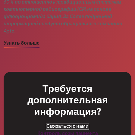
60 % по отношению к традиционным системам
компьютерной радиографии (CR) на основе
флюоробромида бария. За более подробной
информацией следует обращаться в компанию
Agfa.
Узнать больше
Требуется
дополнительная
информация?
Связаться с нами
Контроль дозы пациента