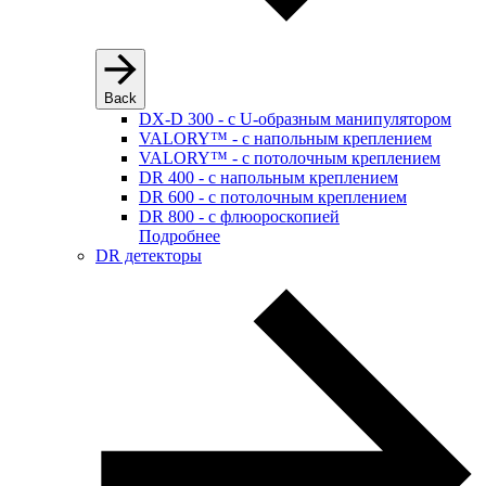
Back
DX-D 300 - с U-образным манипулятором
VALORY™ - с напольным креплением
VALORY™ - с потолочным креплением
DR 400 - с напольным креплением
DR 600 - с потолочным креплением
DR 800 - с флюороскопией
Подробнее
DR детекторы