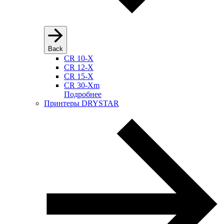
Back
CR 10-X
CR 12-X
CR 15-X
CR 30-Xm
Подробнее
Принтеры DRYSTAR