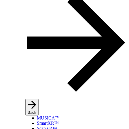
Back
MUSICA™
SmartXR™
ScanXR™