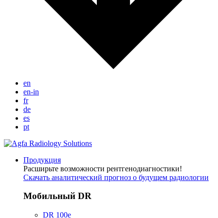
en
en-in
fr
de
es
pt
Продукция
Расширьте возможности рентгенодиагностики!
Скачать аналитический прогноз о будущем радиологии
Мобильный DR
DR 100e