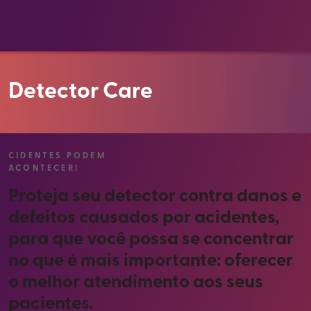
Detector Care
CIDENTES PODEM
ACONTECER!
Proteja seu detector contra danos e
defeitos causados por acidentes,
para que você possa se concentrar
no que é mais importante: oferecer
o melhor atendimento aos seus
pacientes.